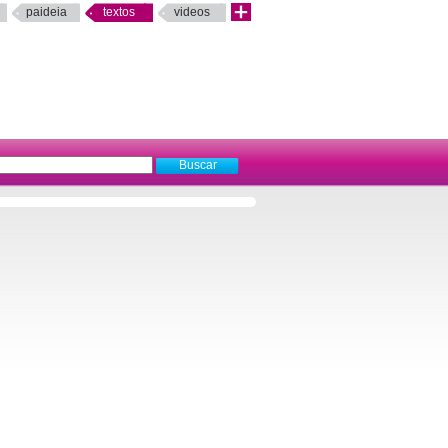
paideia
textos
videos