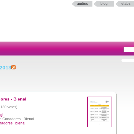
audios
blog
elabs
 2013
ores - Bienal
 (130 votos)
gi
e Ganadores - Bienal
anadores
,
bienal