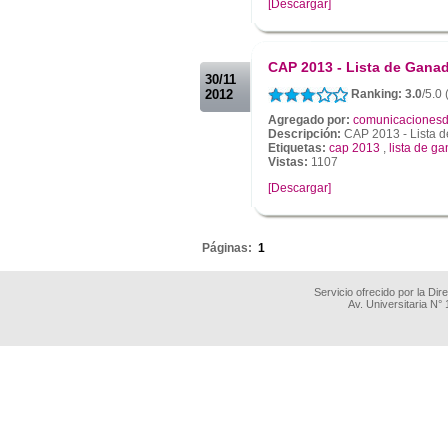
[Descargar]
.
.
CAP 2013 - Lista de Ganad
30/11
2012
Ranking: 3.0
/5.0
Agregado por:
comunicacionesd
Descripción:
CAP 2013 - Lista d
Etiquetas:
cap 2013
,
lista de g
Vistas:
1107
[Descargar]
.
Páginas:
1
Servicio ofrecido por la Di
Av. Universitaria N°