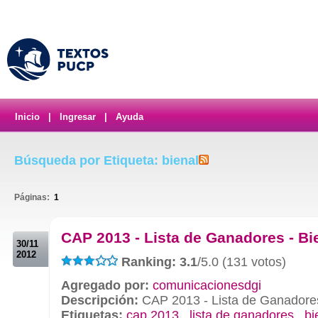
Inicio
|
Ingresar
|
Ayuda
Búsqueda por Etiqueta: bienal
Páginas:
1
.
CAP 2013 - Lista de Ganadores - Bi
30/11
2012
Ranking: 3.1
/5.0 (131 votos)
Agregado por:
comunicacionesdgi
Descripción:
CAP 2013 - Lista de Ganadores
Etiquetas:
cap 2013
,
lista de ganadores
,
bi