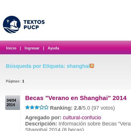
Inicio
|
Ingresar
|
Ayuda
Búsqueda por Etiqueta: shanghai
Páginas:
1
.
Becas "Verano en Shanghai" 2014
04/04
2014
Ranking: 2.8
/5.0 (97 votos)
Agregado por:
cultural-confucio
Descripción:
Información sobre Becas "Ver
Shanghai 2014 (8 becas).