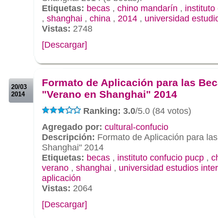
Etiquetas:
becas
,
chino mandarín
,
instituto
,
shanghai
,
china
,
2014
,
universidad estudi
Vistas:
2748
[Descargar]
.
.
Formato de Aplicación para las Be
20/03
"Verano en Shanghai" 2014
2014
Ranking: 3.0
/5.0 (84 votos)
Agregado por:
cultural-confucio
Descripción:
Formato de Aplicación para la
Shanghai" 2014
Etiquetas:
becas
,
instituto confucio pucp
,
c
verano
,
shanghai
,
universidad estudios inte
aplicación
Vistas:
2064
[Descargar]