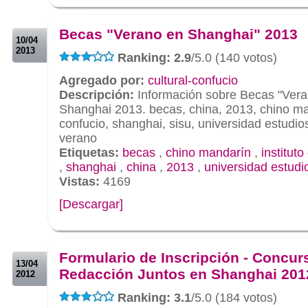
.
.
Becas "Verano en Shanghai" 2013
10/04
2013
Ranking: 2.9
/5.0 (140 votos)
Agregado por:
cultural-confucio
Descripción:
Información sobre Becas "Ver
Shanghai 2013. becas, china, 2013, chino man
confucio, shanghai, sisu, universidad estudio
verano
Etiquetas:
becas
,
chino mandarín
,
instituto
,
shanghai
,
china
,
2013
,
universidad estudi
Vistas:
4169
[Descargar]
.
.
Formulario de Inscripción - Concur
13/04
Redacción Juntos en Shanghai 201
2012
Ranking: 3.1
/5.0 (184 votos)