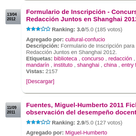
.
Formulario de Inscripción - Concur
13/04
Redacción Juntos en Shanghai 201
2012
Ranking: 3.0
/5.0 (185 votos)
Agregado por:
cultural-confucio
Descripción:
Formulario de Inscripción para
Redacción Juntos en Shanghai 2012.
Etiquetas:
biblioteca
,
concurso
,
redacción
mandarín
,
instituto
,
shanghai
,
china
,
entry
Vistas:
2157
[Descargar]
.
.
Fuentes, Miguel-Humberto 2011 Fic
11/09
observación del desempeño docen
2011
Ranking: 2.9
/5.0 (127 votos)
Agregado por:
Miguel-Humberto