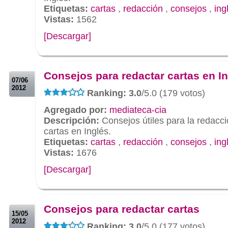
Etiquetas:
cartas
,
redacción
,
consejos
,
ing
Vistas:
1562
[Descargar]
.
.
Consejos para redactar cartas en I
07/06
2012
Ranking: 3.0
/5.0 (179 votos)
Agregado por:
mediateca-cia
Descripción:
Consejos útiles para la redacc
cartas en Inglés.
Etiquetas:
cartas
,
redacción
,
consejos
,
ing
Vistas:
1676
[Descargar]
.
.
Consejos para redactar cartas
15/05
2012
Ranking: 3.0
/5.0 (177 votos)