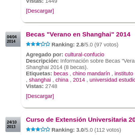
Vistas:
1449
[Descargar]
.
.
Becas "Verano en Shanghai" 2014
04/04
2014
Ranking: 2.8
/5.0 (97 votos)
Agregado por:
cultural-confucio
Descripción:
Información sobre Becas "Ver
Shanghai 2014 (8 becas).
Etiquetas:
becas
,
chino mandarín
,
instituto
,
shanghai
,
china
,
2014
,
universidad estudi
Vistas:
2748
[Descargar]
.
.
Curso de Extensión Universitaria 2
24/10
2013
Ranking: 3.0
/5.0 (112 votos)