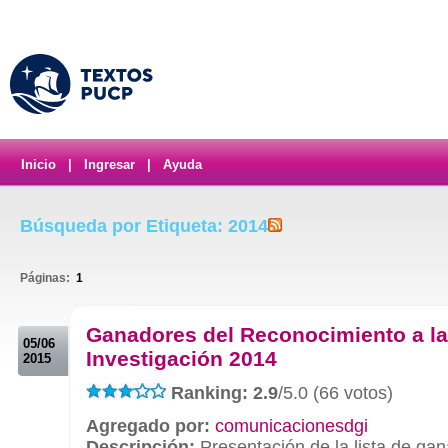
Inicio
|
Ingresar
|
Ayuda
Búsqueda por Etiqueta: 2014
Páginas:
1
.
Ganadores del Reconocimiento a la
05/06
Investigación 2014
2015
Ranking: 2.9
/5.0 (66 votos)
Agregado por:
comunicacionesdgi
Descripción:
Presentación de la lista de ga