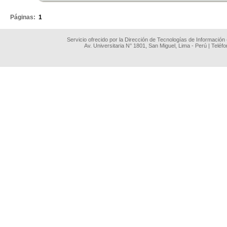
Páginas:
1
Servicio ofrecido por la Dirección de Tecnologías de Información
Av. Universitaria N° 1801, San Miguel, Lima - Perú | Teléf