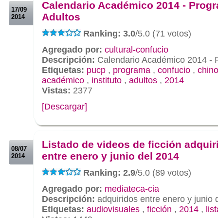
Calendario Académico 2014 - Prog
17/09
Adultos
2014
Ranking: 3.0
/5.0 (71 votos)
Agregado por:
cultural-confucio
Descripción:
Calendario Académico 2014 - 
Etiquetas:
pucp
,
programa
,
confucio
,
chin
académico
,
instituto
,
adultos
,
2014
Vistas:
2377
[Descargar]
.
.
Listado de videos de ficción adquir
08/07
entre enero y junio del 2014
2014
Ranking: 2.9
/5.0 (89 votos)
Agregado por:
mediateca-cia
Descripción:
adquiridos entre enero y junio 
Etiquetas:
audiovisuales
,
ficción
,
2014
,
lis