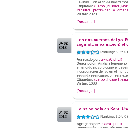
Levinas. Con el fin de mostrarnos
Etiquetas:
cuerpo
,
husserl
,
levi
transitiva
,
proximidad
,
vi jornad
Vistas:
2020
[Descargar]
.
.
Los dos cuerpos del yo. 
04/02
segunda encarnación: el o
2012
Ranking: 3.0
/5.0
Agregado por:
textosCIphER
Descripción:
Análisis fenomenol
entendido no solo como el deveni
incorporación del yo en el mundo
segunda reencarnación será expli
Etiquetas:
cuerpo
,
husserl
,
espí
Vistas:
1688
[Descargar]
.
.
La psicología en Kant. U
04/02
2012
Ranking: 3.0
/5.0
Agregado por:
textosCIphER
Descripción:
La división que Wolf