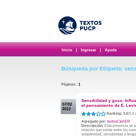
Inicio
|
Ingresar
|
Ayuda
Búsqueda por Etiqueta: sens
Páginas:
1
.
Sensibilidad y gozo. Infl
07/02
el pensamiento de E. Levi
2012
Ranking: 3.0
/5.0
Agregado por:
textosCIphER
Descripción:
Esta ponencia se e
relación que existe entre los con
subjetividad, sensibilidad y leng