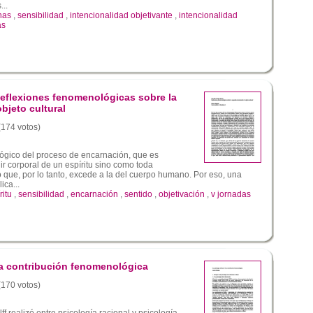
...
nas
,
sensibilidad
,
intencionalidad objetivante
,
intencionalidad
as
Reflexiones fenomenológicas sobre la
bjeto cultural
 (174 votos)
ógico del proceso de encarnación, que es
r corporal de un espíritu sino como toda
 que, por lo tanto, excede a la del cuerpo humano. Por eso, una
ca...
ritu
,
sensibilidad
,
encarnación
,
sentido
,
objetivación
,
v jornadas
na contribución fenomenológica
 (170 votos)
f realizó entre psicología racional y psicología