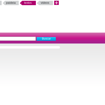
paideia
textos
videos