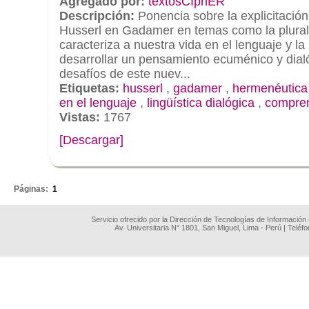
Agregado por:
textosCIphER
Descripción:
Ponencia sobre la explicitación
Husserl en Gadamer en temas como la plurali
caracteriza a nuestra vida en el lenguaje y l
desarrollar un pensamiento ecuménico y dialó
desafíos de este nuev...
Etiquetas:
husserl
,
gadamer
,
hermenéutica
en el lenguaje
,
lingüística dialógica
,
compre
Vistas:
1767
[Descargar]
.
Páginas:
1
Servicio ofrecido por la Dirección de Tecnologías de Información
Av. Universitaria N° 1801, San Miguel, Lima - Perú | Teléf