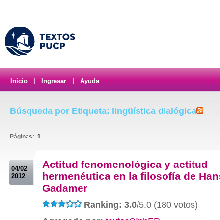
Inicio
|
Ingresar
|
Ayuda
Búsqueda por Etiqueta: lingüística dialógica
Páginas:
1
.
Actitud fenomenológica y actitud
04/02
hermenéutica en la filosofía de Ha
2012
Gadamer
Ranking: 3.0
/5.0 (180 votos)