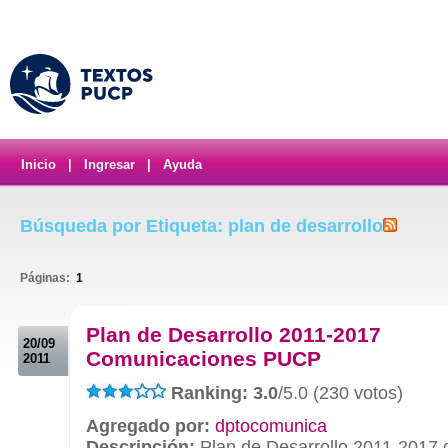
Inicio
|
Ingresar
|
Ayuda
Búsqueda por Etiqueta: plan de desarrollo
Páginas:
1
.
Plan de Desarrollo 2011-2017
20/09
Comunicaciones PUCP
2011
Ranking: 3.0
/5.0 (230 votos)
Agregado por:
dptocomunica
Descripción:
Plan de Desarrollo 2011-2017 