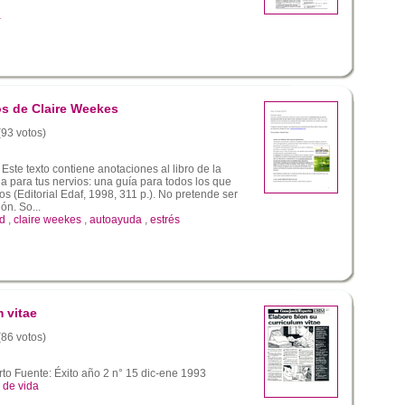
a
os de Claire Weekes
(93 votos)
ste texto contiene anotaciones al libro de la
 para tus nervios: una guía para todos los que
os (Editorial Edaf, 1998, 311 p.). No pretende ser
n. So...
ad
,
claire weekes
,
autoayuda
,
estrés
 vitae
(86 votos)
to Fuente: Éxito año 2 n° 15 dic-ene 1993
 de vida