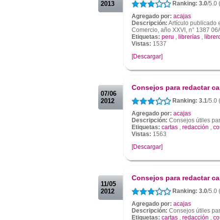
2013
Ranking: 3.0
/5.0 
Agregado por:
acajas
Descripción:
Artículo publicado
Comercio, año XXVI, n° 1387 06
Etiquetas:
peru
,
librerías
,
librer
Vistas:
1537
[Descargar]
.
.
Consejos para redactar ca
07/06
2012
Ranking: 3.1
/5.0
Agregado por:
acajas
Descripción:
Consejos útiles par
Etiquetas:
cartas
,
redacción
,
co
Vistas:
1563
[Descargar]
.
.
Consejos para redactar ca
11/05
2012
Ranking: 3.0
/5.0
Agregado por:
acajas
Descripción:
Consejos útiles par
Etiquetas:
cartas
,
redacción
,
co