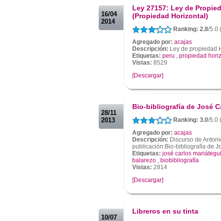
Ley 27157: Ley de Propie
16/04
(Propiedad Horizontal)
2014
Ranking: 2.8
/5.0 
Agregado por:
acajas
Descripción:
Ley de propiedad H
Etiquetas:
peru
,
propiedad horiz
Vistas:
8529
[Descargar]
.
.
Bio-bibliografía de José C
28/11
2013
Ranking: 3.0
/5.0 
Agregado por:
acajas
Descripción:
Discurso de Antonio
publicación:Bio-bibliografía de J
Etiquetas:
josé carlos mariátegu
balarezo
,
biobibliografía
Vistas:
2814
[Descargar]
.
.
Libreros en su tinta
10/07