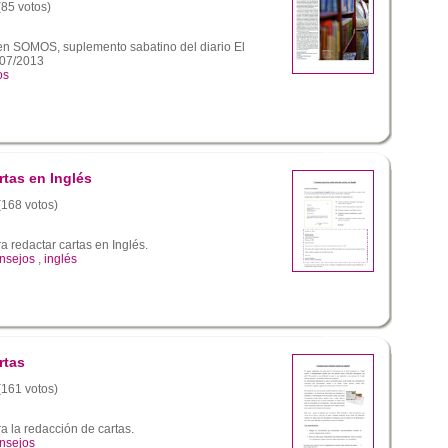
(85 votos)
 en SOMOS, suplemento sabatino del diario El
/07/2013
os
rtas en Inglés
 (168 votos)
a redactar cartas en Inglés.
nsejos
,
inglés
rtas
 (161 votos)
a la redacción de cartas.
nsejos