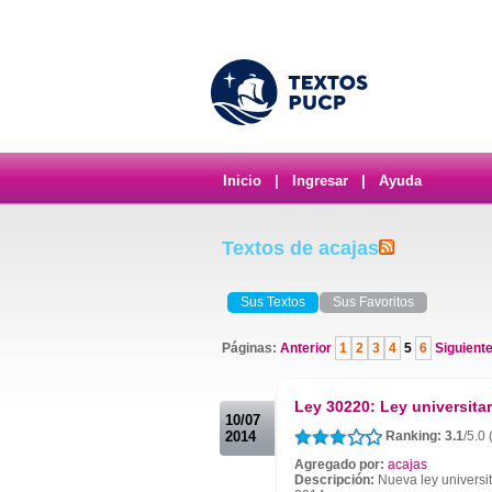
Inicio
|
Ingresar
|
Ayuda
Textos de acajas
Sus Textos
Sus Favoritos
Páginas:
Anterior
1
2
3
4
5
6
Siguient
.
Ley 30220: Ley universitar
10/07
2014
Ranking: 3.1
/5.0 
Agregado por:
acajas
Descripción:
Nueva ley universit