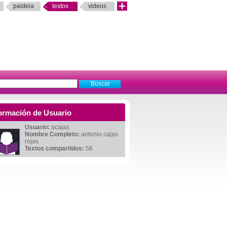
paideia
textos
videos
ormación de Usuario
Usuario:
acajas
Nombre Completo:
antonio cajas
rojas
Textos compartidos:
56