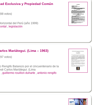
dad Exclusiva y Propiedad Común
(88 votos)
orizontal del Perú (año 1999)
ontal
,
legislación
arlos Mariátegui. (Lima – 1963)
(97 votos)
 Rengifo Balarezo por el cincuentenario de la
osé Carlos Mariátegui. (Lima
i
,
guillermo rouillon duharte
,
antonio rengifo