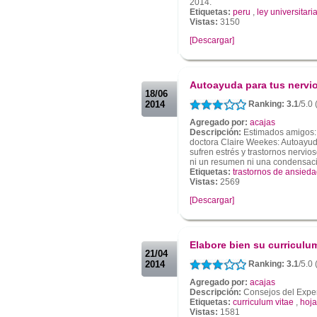
2014.
Etiquetas:
peru
,
ley universitari
Vistas:
3150
[Descargar]
.
.
Autoayuda para tus nervi
18/06
2014
Ranking: 3.1
/5.0 
Agregado por:
acajas
Descripción:
Estimados amigos: E
doctora Claire Weekes: Autoayuda
sufren estrés y trastornos nervios
ni un resumen ni una condensació
Etiquetas:
trastornos de ansied
Vistas:
2569
[Descargar]
.
.
Elabore bien su curriculum
21/04
2014
Ranking: 3.1
/5.0 
Agregado por:
acajas
Descripción:
Consejos del Exper
Etiquetas:
curriculum vitae
,
hoja
Vistas:
1581