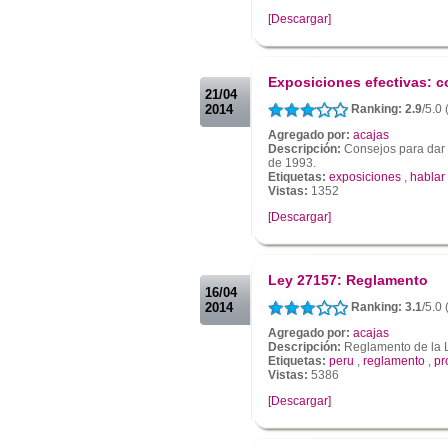
[Descargar]
.
.
Exposiciones efectivas: 
21/04
2014
Ranking: 2.9
/5.0 
Agregado por:
acajas
Descripción:
Consejos para dar 
de 1993.
Etiquetas:
exposiciones
,
hablar
Vistas:
1352
[Descargar]
.
.
Ley 27157: Reglamento
16/04
2014
Ranking: 3.1
/5.0 
Agregado por:
acajas
Descripción:
Reglamento de la 
Etiquetas:
peru
,
reglamento
,
pr
Vistas:
5386
[Descargar]
.
.