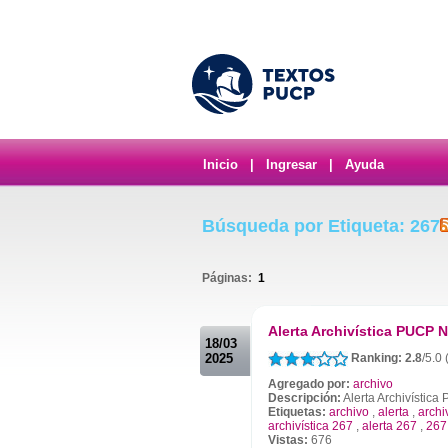
Inicio
|
Ingresar
|
Ayuda
Búsqueda por Etiqueta: 267
Páginas:
1
.
Alerta Archivística PUCP N
18/03
2025
Ranking: 2.8
/5.0 
Agregado por:
archivo
Descripción:
Alerta Archivístic
Etiquetas:
archivo
,
alerta
,
archi
archivística 267
,
alerta 267
,
267
Vistas:
676