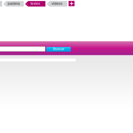
paideia
textos
videos