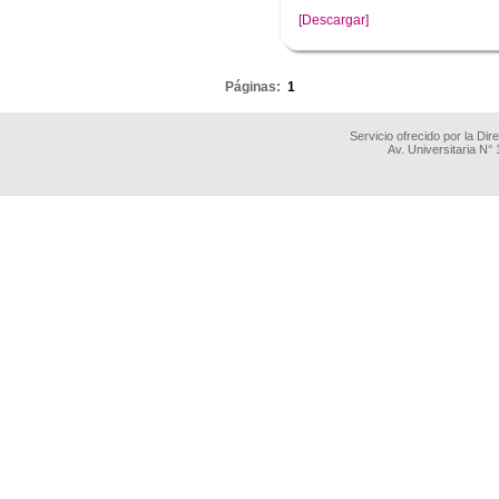
[Descargar]
.
Páginas:
1
Servicio ofrecido por la Di
Av. Universitaria N°