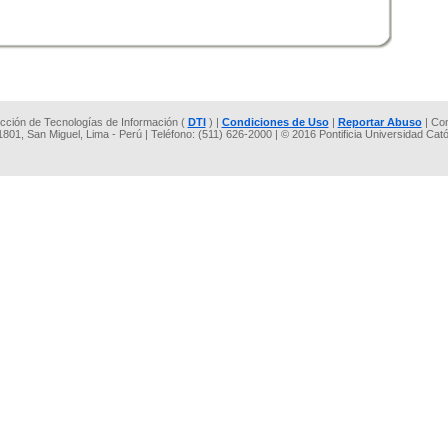
rección de Tecnologías de Información (
DTI
) |
Condiciones de Uso
|
Reportar Abuso
| Co
 1801, San Miguel, Lima - Perú | Teléfono: (511) 626-2000 | © 2016 Pontificia Universidad Cat