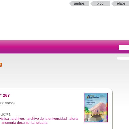
audios
blog
elabs
° 267
(88 votos)
a PUCP N
vística
,
archivos
,
archivo de la universidad
,
alerta
,
memoria documental urbana