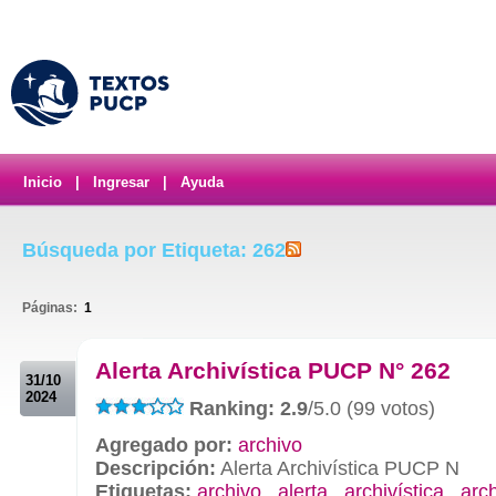
Inicio
|
Ingresar
|
Ayuda
Búsqueda por Etiqueta: 262
Páginas:
1
.
Alerta Archivística PUCP N° 262
31/10
2024
Ranking: 2.9
/5.0 (99 votos)
Agregado por:
archivo
Descripción:
Alerta Archivística PUCP N
Etiquetas:
archivo
,
alerta
,
archivística
,
arc