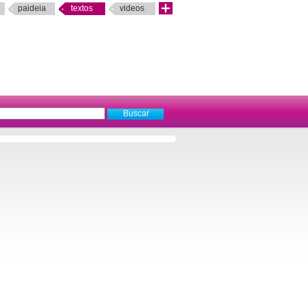
paideia
textos
videos