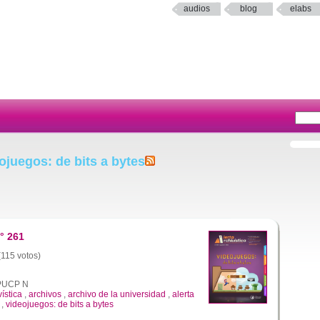
audios
blog
elabs
ojuegos: de bits a bytes
° 261
(115 votos)
a PUCP N
vística
,
archivos
,
archivo de la universidad
,
alerta
,
videojuegos: de bits a bytes