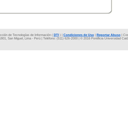
rección de Tecnologías de Información (
DTI
) |
Condiciones de Uso
|
Reportar Abuso
| Co
 1801, San Miguel, Lima - Perú | Teléfono: (511) 626-2000 | © 2016 Pontificia Universidad Cat