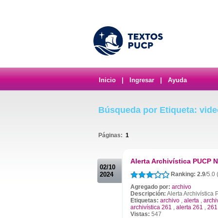
Inicio
|
Ingresar
|
Ayuda
Búsqueda por Etiqueta: vide
Páginas:
1
.
Alerta Archivística PUCP N
02/10
2024
Ranking: 2.9
/5.0 
Agregado por:
archivo
Descripción:
Alerta Archivístic
Etiquetas:
archivo
,
alerta
,
archi
archivística 261
,
alerta 261
,
261
Vistas:
547