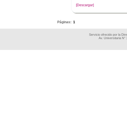
[Descargar]
.
Páginas:
1
Servicio ofrecido por la Di
Av. Universitaria N°