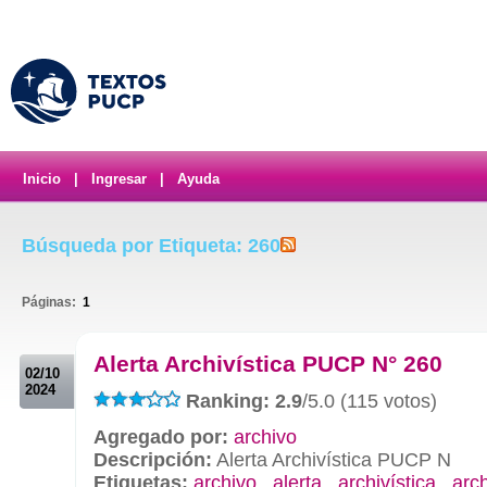
Inicio
|
Ingresar
|
Ayuda
Búsqueda por Etiqueta: 260
Páginas:
1
.
Alerta Archivística PUCP N° 260
02/10
2024
Ranking: 2.9
/5.0 (115 votos)
Agregado por:
archivo
Descripción:
Alerta Archivística PUCP N
Etiquetas:
archivo
,
alerta
,
archivística
,
arc