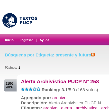
Inicio
|
Ingresar
|
Ayuda
Búsqueda por Etiqueta: presente y futuro
Páginas:
1
.
Alerta Archivística PUCP N° 258
31/05
2024
Ranking: 3.1
/5.0 (168 votos)
Agregado por:
archivo
Descripción:
Alerta Archivística PUCP N
Etiquetas:
archivo
,
alerta
,
archivística
,
arc