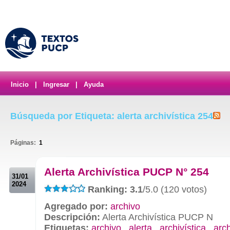
Inicio
|
Ingresar
|
Ayuda
Búsqueda por Etiqueta: alerta archivística 254
Páginas:
1
.
Alerta Archivística PUCP N° 254
31/01
2024
Ranking: 3.1
/5.0 (120 votos)
Agregado por:
archivo
Descripción:
Alerta Archivística PUCP N
Etiquetas:
archivo
,
alerta
,
archivística
,
arc