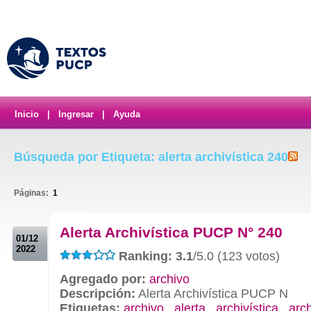
Inicio
|
Ingresar
|
Ayuda
Búsqueda por Etiqueta: alerta archivística 240
Páginas:
1
.
Alerta Archivística PUCP N° 240
01/12
2022
Ranking: 3.1
/5.0 (123 votos)
Agregado por:
archivo
Descripción:
Alerta Archivística PUCP N
Etiquetas:
archivo
,
alerta
,
archivística
,
arc