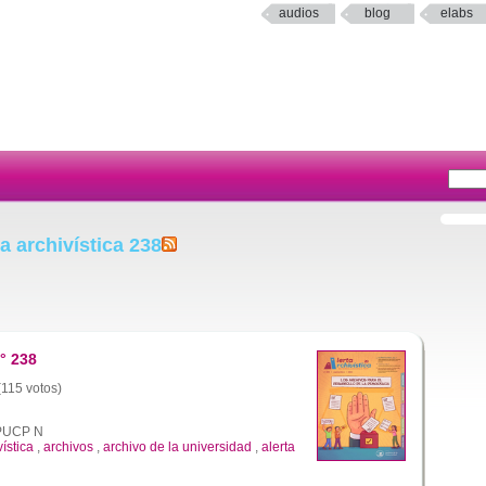
audios
blog
elabs
a archivística 238
° 238
(115 votos)
a PUCP N
vística
,
archivos
,
archivo de la universidad
,
alerta