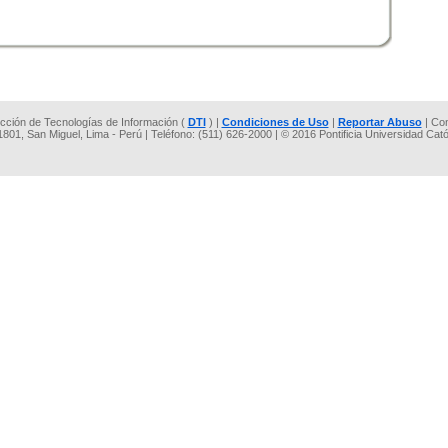
rección de Tecnologías de Información (
DTI
) |
Condiciones de Uso
|
Reportar Abuso
| Co
 1801, San Miguel, Lima - Perú | Teléfono: (511) 626-2000 | © 2016 Pontificia Universidad Cat