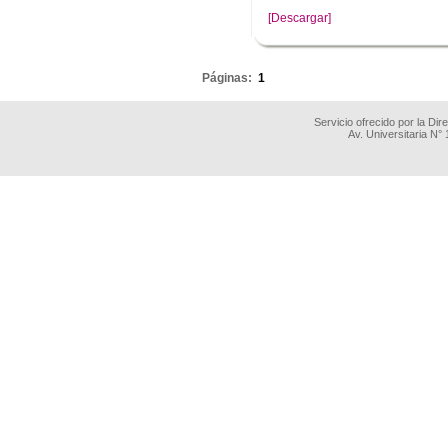
[Descargar]
.
Páginas:
1
Servicio ofrecido por la Di
Av. Universitaria N°