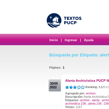
Inicio
|
Ingresar
|
Ayuda
Búsqueda por Etiqueta: alert
Páginas:
1
.
Alerta Archivística PUCP N
30/09
2022
Ranking: 3.1
/5.0 
Agregado por:
archivo
Descripción:
Alerta Archivístic
Etiquetas:
archivo
,
alerta
,
archi
archivística 238
,
alerta 238
,
238
Vistas:
1167