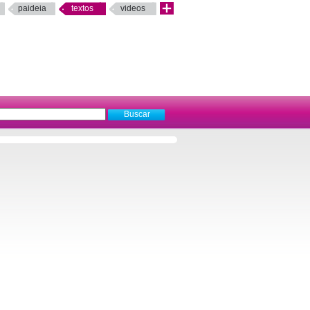
paideia
textos
videos