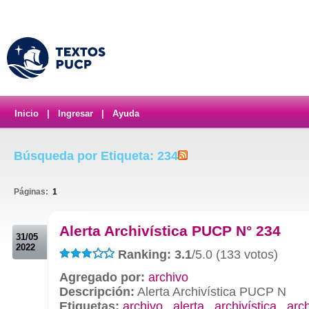
Inicio
|
Ingresar
|
Ayuda
Búsqueda por Etiqueta: 234
Páginas:
1
.
Alerta Archivística PUCP N° 234
31/05
2022
Ranking: 3.1
/5.0 (133 votos)
Agregado por:
archivo
Descripción:
Alerta Archivística PUCP N
Etiquetas:
archivo
,
alerta
,
archivística
,
arc