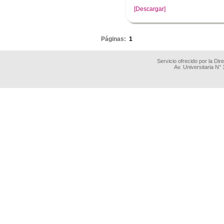
[Descargar]
.
Páginas:
1
Servicio ofrecido por la Di
Av. Universitaria N°