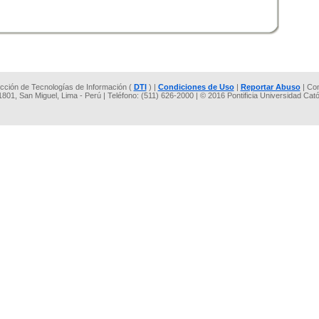
rección de Tecnologías de Información (
DTI
) |
Condiciones de Uso
|
Reportar Abuso
| Co
 1801, San Miguel, Lima - Perú | Teléfono: (511) 626-2000 | © 2016 Pontificia Universidad Cat