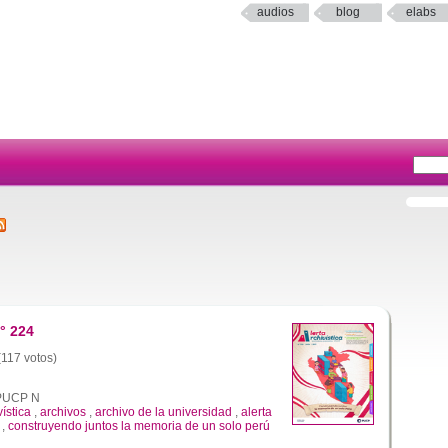
audios
blog
elabs
° 224
(117 votos)
a PUCP N
vística
,
archivos
,
archivo de la universidad
,
alerta
,
construyendo juntos la memoria de un solo perú