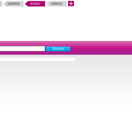
paideia
textos
videos