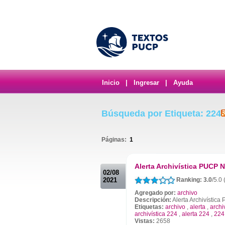
Inicio
|
Ingresar
|
Ayuda
Búsqueda por Etiqueta: 224
Páginas:
1
.
Alerta Archivística PUCP N
02/08
2021
Ranking: 3.0
/5.0 
Agregado por:
archivo
Descripción:
Alerta Archivístic
Etiquetas:
archivo
,
alerta
,
archi
archivística 224
,
alerta 224
,
224
Vistas:
2658