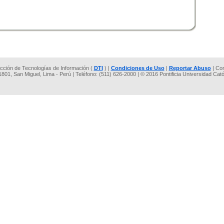
rección de Tecnologías de Información (
DTI
) |
Condiciones de Uso
|
Reportar Abuso
| Co
 1801, San Miguel, Lima - Perú | Teléfono: (511) 626-2000 | © 2016 Pontificia Universidad Cat