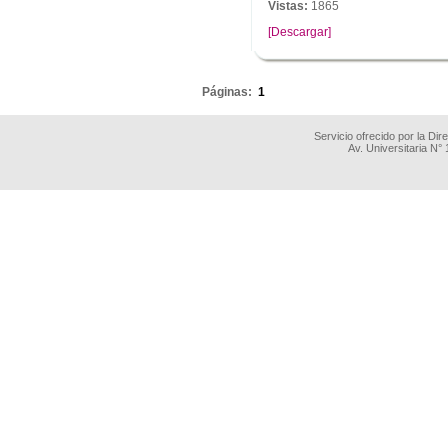
Vistas:
1865
[Descargar]
.
Páginas:
1
Servicio ofrecido por la Di
Av. Universitaria N°