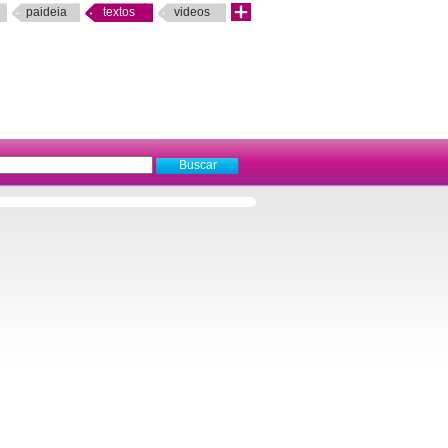
paideia
textos
videos