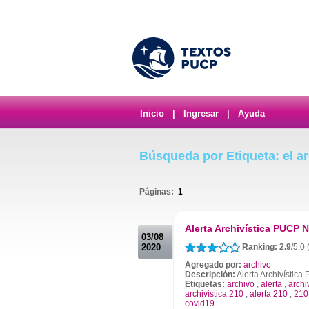
Inicio
|
Ingresar
|
Ayuda
Búsqueda por Etiqueta: el a
Páginas:
1
.
Alerta Archivística PUCP N
03/08
2020
Ranking: 2.9
/5.0 
Agregado por:
archivo
Descripción:
Alerta Archivística
Etiquetas:
archivo
,
alerta
,
archi
archivística 210
,
alerta 210
,
210
covid19