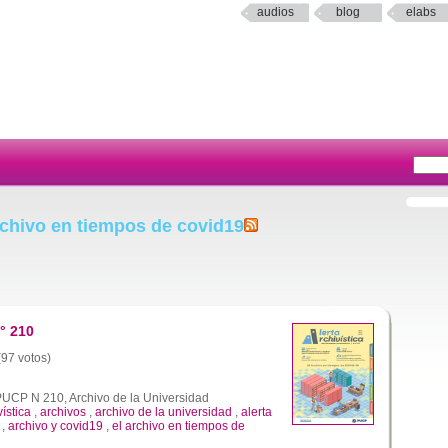
audios
blog
elabs
rchivo en tiempos de covid19
° 210
(97 votos)
 PUCP N 210, Archivo de la Universidad
vística
,
archivos
,
archivo de la universidad
,
alerta
,
archivo y covid19
,
el archivo en tiempos de