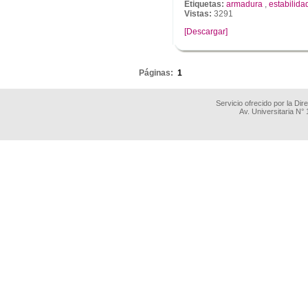
Etiquetas:
armadura
,
estabilida
Vistas:
3291
[Descargar]
.
Páginas:
1
Servicio ofrecido por la Di
Av. Universitaria N°