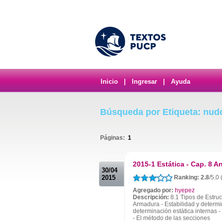
Inicio
|
Ingresar
|
Ayuda
Búsqueda por Etiqueta: nud
Páginas:
1
.
2015-1 Estática - Cap. 8 An
30/04
2015
Ranking: 2.8
/5.0
Agregado por:
hyepez
Descripción:
8.1 Tipos de Estruc
Armadura - Estabilidad y determin
determinación estática internas 
- El método de las secciones