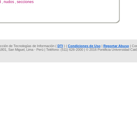
d
,
nudos
,
secciones
rección de Tecnologías de Información (
DTI
) |
Condiciones de Uso
|
Reportar Abuso
| Co
 1801, San Miguel, Lima - Perú | Teléfono: (511) 626-2000 | © 2016 Pontificia Universidad Cat