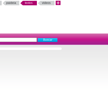
paideia
textos
videos