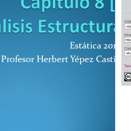
Cód
Dir
Cód
Twe