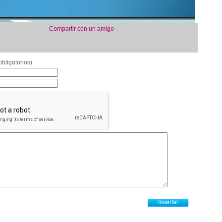
Compartir con un amigo
bligatorios)