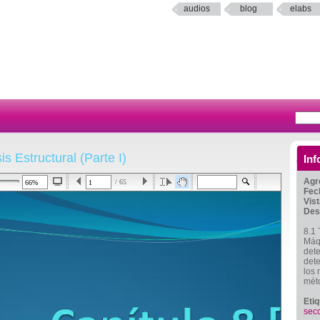
audios
blog
elabs
is Estructural (Parte I)
Inf
Agr
/ 65
Fec
Vis
Des
8.1 
Máqu
dete
dete
los 
mét
Eti
sec