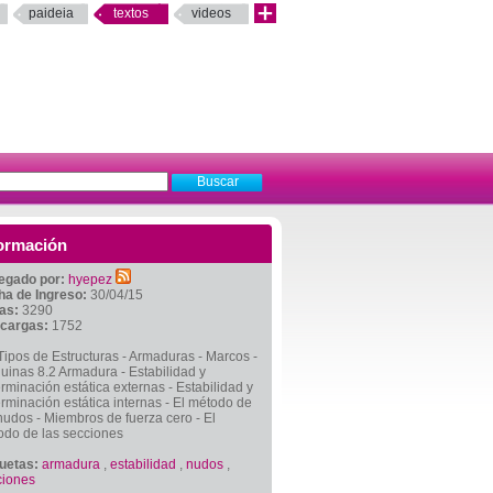
paideia
textos
videos
ormación
egado por:
hyepez
ha de Ingreso:
30/04/15
tas:
3290
cargas:
1752
Tipos de Estructuras - Armaduras - Marcos -
inas 8.2 Armadura - Estabilidad y
rminación estática externas - Estabilidad y
rminación estática internas - El método de
nudos - Miembros de fuerza cero - El
odo de las secciones
quetas:
armadura
,
estabilidad
,
nudos
,
ciones