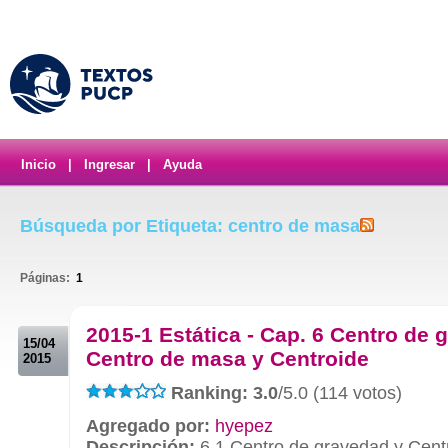
Inicio
|
Ingresar
|
Ayuda
Búsqueda por Etiqueta: centro de masa
Páginas:
1
.
2015-1 Estática - Cap. 6 Centro de 
15/04
Centro de masa y Centroide
2015
Ranking: 3.0
/5.0 (114 votos)
Agregado por:
hyepez
Descripción:
6.1 Centro de gravedad y Cent