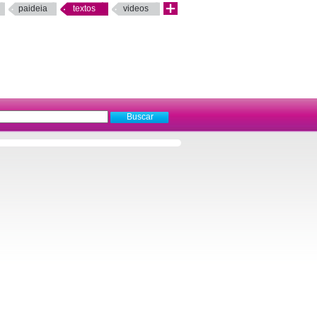
paideia
textos
videos