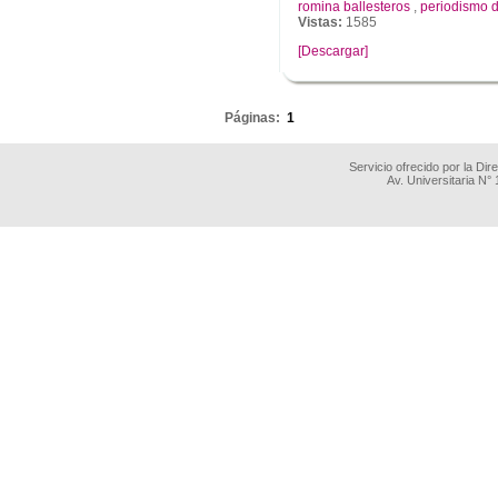
romina ballesteros
,
periodismo 
Vistas:
1585
[Descargar]
.
Páginas:
1
Servicio ofrecido por la Di
Av. Universitaria N°