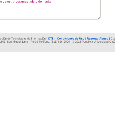
de datos
,
programas
,
utero de marita
rección de Tecnologías de Información (
DTI
) |
Condiciones de Uso
|
Reportar Abuso
| Co
 1801, San Miguel, Lima - Perú | Teléfono: (511) 626-2000 | © 2016 Pontificia Universidad Cat