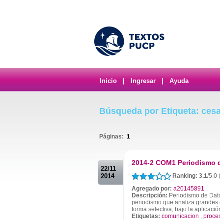
Inicio
|
Ingresar
|
Ayuda
Búsqueda por Etiqueta: ces
Páginas:
1
.
2014-2 COM1 Periodismo 
22/11
2014
Ranking: 3.1
/5.0 
Agregado por:
a20145891
Descripción:
Periodismo de Dato
periodismo que analiza grandes 
forma selectiva, bajo la aplicaci
Etiquetas:
comunicacion
,
proce