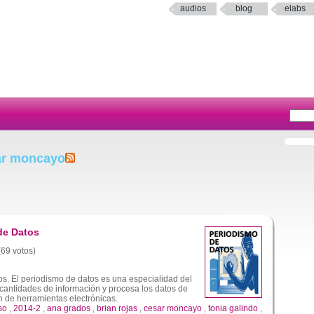
audios
blog
elabs
ar moncayo
de Datos
(69 votos)
s. El periodismo de datos es una especialidad del
cantidades de información y procesa los datos de
ón de herramientas electrónicas.
so
,
2014-2
,
ana grados
,
brian rojas
,
cesar moncayo
,
tonia galindo
,