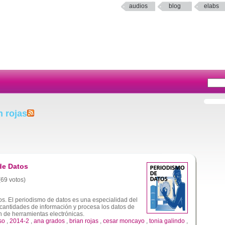
audios
blog
elabs
n rojas
de Datos
(69 votos)
s. El periodismo de datos es una especialidad del
cantidades de información y procesa los datos de
ón de herramientas electrónicas.
so
,
2014-2
,
ana grados
,
brian rojas
,
cesar moncayo
,
tonia galindo
,