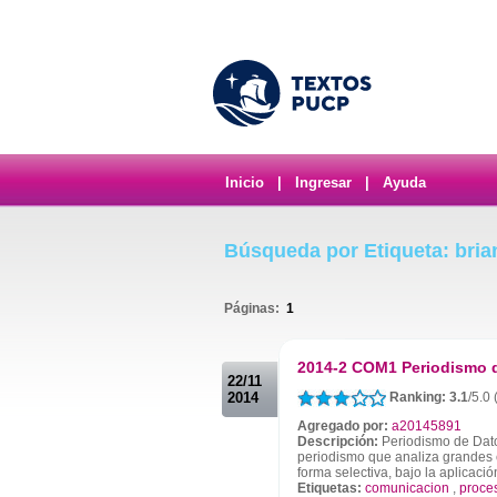
Inicio
|
Ingresar
|
Ayuda
Búsqueda por Etiqueta: bria
Páginas:
1
.
2014-2 COM1 Periodismo 
22/11
2014
Ranking: 3.1
/5.0 
Agregado por:
a20145891
Descripción:
Periodismo de Dato
periodismo que analiza grandes 
forma selectiva, bajo la aplicaci
Etiquetas:
comunicacion
,
proce