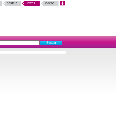
paideia
textos
videos