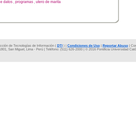
de datos
,
programas
,
utero de marita
rección de Tecnologías de Información (
DTI
) |
Condiciones de Uso
|
Reportar Abuso
| Co
 1801, San Miguel, Lima - Perú | Teléfono: (511) 626-2000 | © 2016 Pontificia Universidad Cat