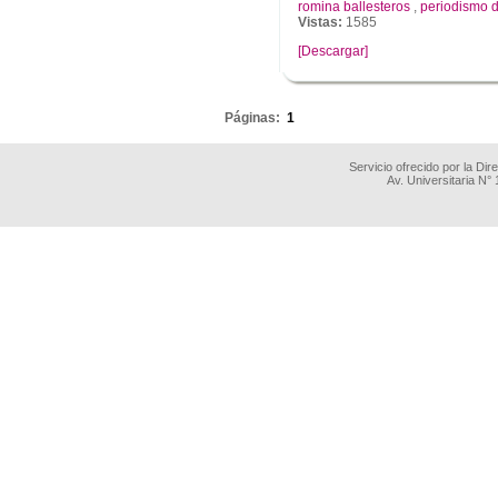
romina ballesteros
,
periodismo 
Vistas:
1585
[Descargar]
.
Páginas:
1
Servicio ofrecido por la Di
Av. Universitaria N°