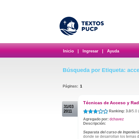
Inicio
|
Ingresar
|
Ayuda
Búsqueda por Etiqueta: acc
Páginas:
1
.
Técnicas de Acceso y Radi
31/03
2011
Ranking: 3.0
/5.0
Agregado por:
dchavez
Descripción:
Separata del curso de Ingenierí
donde se desarrollan los temas d