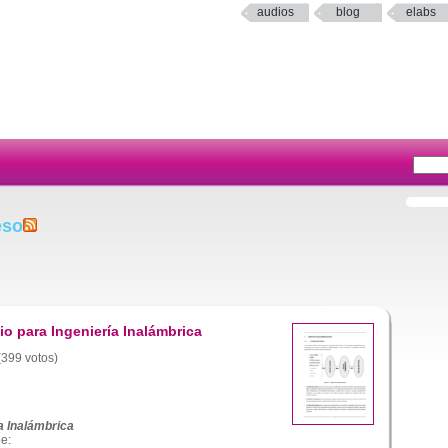
audios
blog
elabs
eso
o para Ingeniería Inalámbrica
 (399 votos)
a Inalámbrica
e: