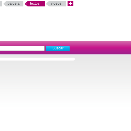
paideia
textos
videos