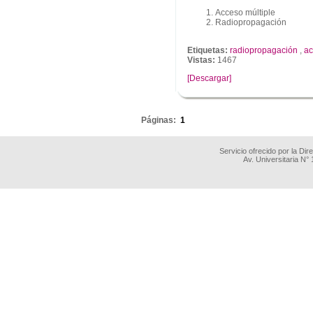
Acceso múltiple
Radiopropagación
Etiquetas:
radiopropagación
,
ac
Vistas:
1467
[Descargar]
.
Páginas:
1
Servicio ofrecido por la Di
Av. Universitaria N°