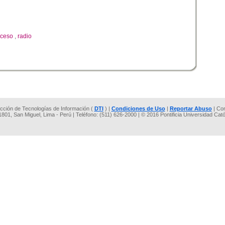
ceso
,
radio
rección de Tecnologías de Información (
DTI
) |
Condiciones de Uso
|
Reportar Abuso
| Co
 1801, San Miguel, Lima - Perú | Teléfono: (511) 626-2000 | © 2016 Pontificia Universidad Cat