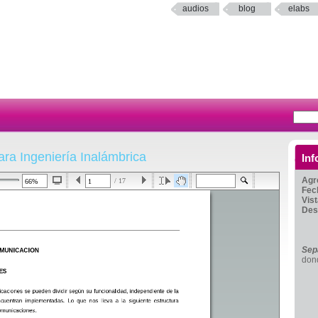
audios
blog
elabs
ra Ingeniería Inalámbrica
Inf
Agr
/ 17
Fec
Vis
Des
Sep
dond