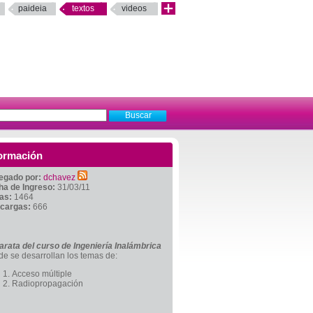
paideia
textos
videos
ormación
egado por:
dchavez
ha de Ingreso:
31/03/11
tas:
1464
cargas:
666
arata del curso de Ingeniería Inalámbrica
e se desarrollan los temas de:
Acceso múltiple
Radiopropagación