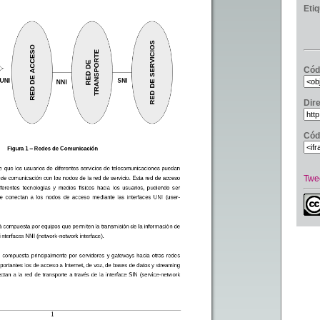
Eti
Cód
Dir
Cód
Twe