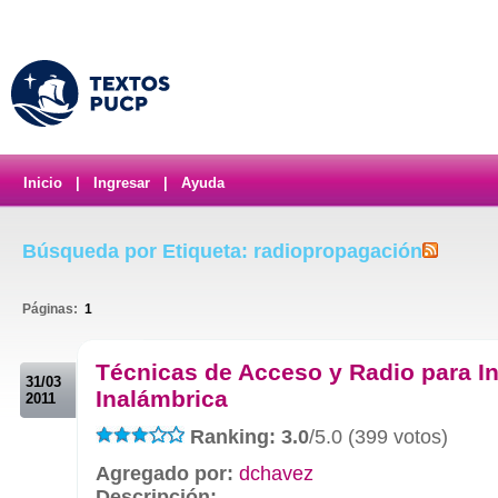
Inicio
|
Ingresar
|
Ayuda
Búsqueda por Etiqueta: radiopropagación
Páginas:
1
.
Técnicas de Acceso y Radio para In
31/03
Inalámbrica
2011
Ranking: 3.0
/5.0 (399 votos)
Agregado por:
dchavez
Descripción: