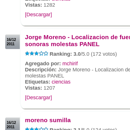
Vistas:
1282
[Descargar]
.
.
Jorge Moreno - Localizacion de fue
16/12
sonoras molestas PANEL
2011
Ranking: 3.0
/5.0 (172 votos)
Agregado por:
mchirif
Descripción:
Jorge Moreno - Localizacion d
molestas PANEL
Etiquetas:
ciencias
Vistas:
1207
[Descargar]
.
.
moreno sumilla
16/12
2011
Ranking: 3.1
/5.0 (124 votos)