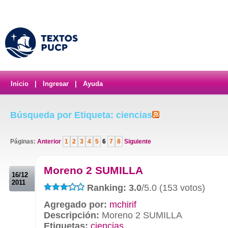
Inicio
|
Ingresar
|
Ayuda
Búsqueda por Etiqueta: ciencias
Páginas:
Anterior
1
2
3
4
5
6
7
8
Siguiente
.
Moreno 2 SUMILLA
16/12
2011
Ranking: 3.0
/5.0 (153 votos)
Agregado por:
mchirif
Descripción:
Moreno 2 SUMILLA
Etiquetas:
ciencias