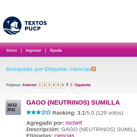
Inicio
|
Ingresar
|
Ayuda
Búsqueda por Etiqueta: ciencias
Páginas:
Anterior
1
2
3
4
5
6
7
8
Siguiente
.
GAGO (NEUTRINOS) SUMILLA
16/12
2011
Ranking: 3.1
/5.0 (129 votos)
Agregado por:
mchirif
Descripción:
GAGO (NEUTRINOS) SUMILL
Etiquetas:
ciencias