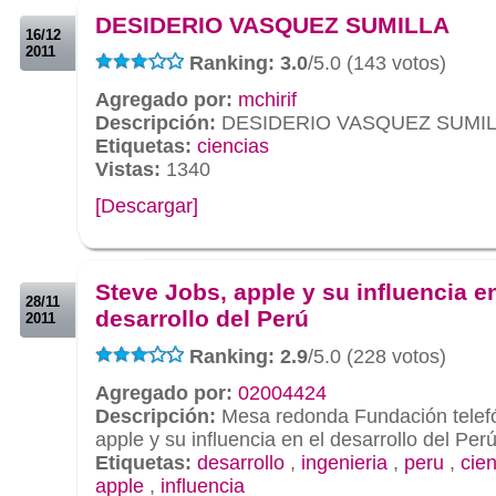
DESIDERIO VASQUEZ SUMILLA
16/12
2011
Ranking: 3.0
/5.0 (143 votos)
Agregado por:
mchirif
Descripción:
DESIDERIO VASQUEZ SUMI
Etiquetas:
ciencias
Vistas:
1340
[Descargar]
.
.
Steve Jobs, apple y su influencia en
28/11
desarrollo del Perú
2011
Ranking: 2.9
/5.0 (228 votos)
Agregado por:
02004424
Descripción:
Mesa redonda Fundación telefó
apple y su influencia en el desarrollo del Per
Etiquetas:
desarrollo
,
ingenieria
,
peru
,
cie
apple
,
influencia