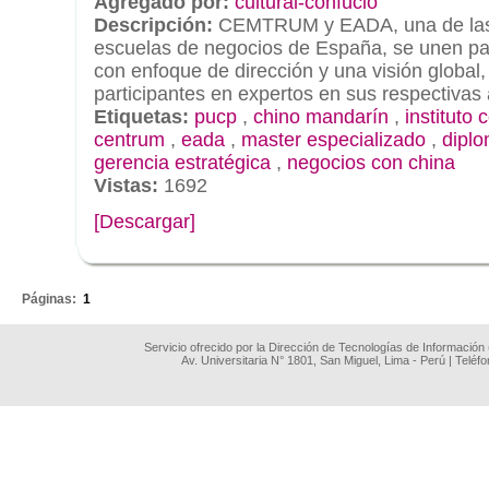
Agregado por:
cultural-confucio
Descripción:
CEMTRUM y EADA, una de las 
escuelas de negocios de España, se unen pa
con enfoque de dirección y una visión global, 
participantes en expertos en sus respectivas 
Etiquetas:
pucp
,
chino mandarín
,
instituto 
centrum
,
eada
,
master especializado
,
dipl
gerencia estratégica
,
negocios con china
Vistas:
1692
[Descargar]
.
Páginas:
1
Servicio ofrecido por la Dirección de Tecnologías de Información
Av. Universitaria N° 1801, San Miguel, Lima - Perú | Teléf