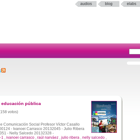
audios
blog
elabs
s
 educación pública
 (158 votos)
de Comunicación Social Profesor Víctor Casallo
0124 - Ivanoei Carrasco 20132045 - Julio Ribera
51 - Nelly Salcedo 20132328 -
-1
,
ivanoei carrasco
,
raúl narváez
,
julio ribera
,
nelly salcedo
,