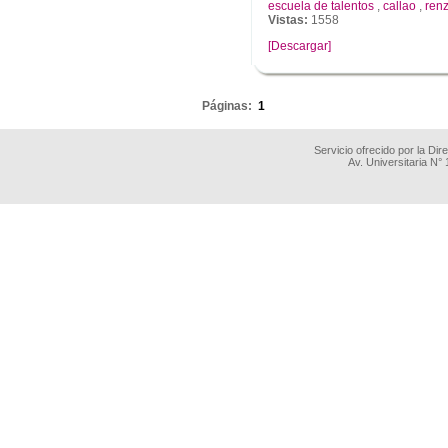
escuela de talentos
,
callao
,
ren
Vistas:
1558
[Descargar]
.
Páginas:
1
Servicio ofrecido por la Di
Av. Universitaria N°