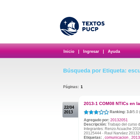
Inicio
|
Ingresar
|
Ayuda
Búsqueda por Etiqueta: escu
Páginas:
1
.
2013-1 COM08 NTICs en la
22/04
2013
Ranking: 3.0
/5.0
Agregado por:
20132051
Descripción:
Trabajo del curso 
Integrantes: Renzo Acuache 2010
20125444 - Raul Narváez 201320
Etiquetas:
,
comunicacion
,
2013