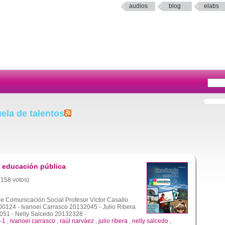
audios
blog
elabs
ela de talentos
 educación pública
 (158 votos)
de Comunicación Social Profesor Víctor Casallo
0124 - Ivanoei Carrasco 20132045 - Julio Ribera
51 - Nelly Salcedo 20132328 -
-1
,
ivanoei carrasco
,
raúl narváez
,
julio ribera
,
nelly salcedo
,