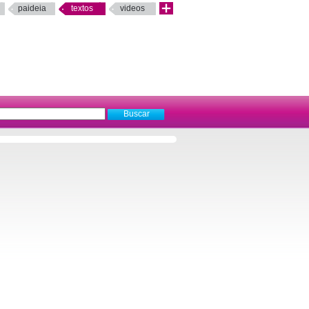
paideia
textos
videos