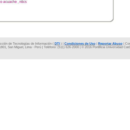
zo acuache
,
ntics
rección de Tecnologías de Información (
DTI
) |
Condiciones de Uso
|
Reportar Abuso
| Co
 1801, San Miguel, Lima - Perú | Teléfono: (511) 626-2000 | © 2016 Pontificia Universidad Cat