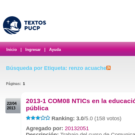
Inicio
|
Ingresar
|
Ayuda
Búsqueda por Etiqueta: renzo acuache
Páginas:
1
.
2013-1 COM08 NTICs en la educaci
22/04
pública
2013
Ranking: 3.0
/5.0 (158 votos)
Agregado por:
20132051
Descripción:
Trabajo del curso de Comunica