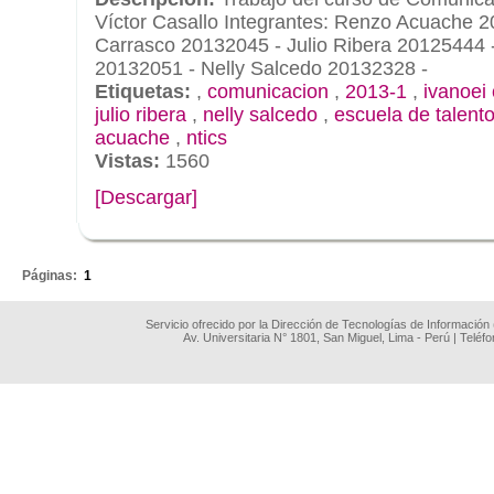
Víctor Casallo Integrantes: Renzo Acuache 2
Carrasco 20132045 - Julio Ribera 20125444 
20132051 - Nelly Salcedo 20132328 -
Etiquetas:
,
comunicacion
,
2013-1
,
ivanoei
julio ribera
,
nelly salcedo
,
escuela de talent
acuache
,
ntics
Vistas:
1560
[Descargar]
.
Páginas:
1
Servicio ofrecido por la Dirección de Tecnologías de Información
Av. Universitaria N° 1801, San Miguel, Lima - Perú | Teléf