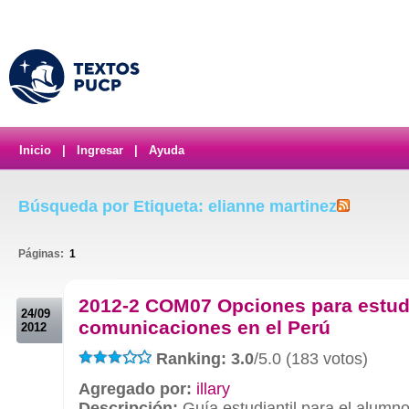
Inicio
|
Ingresar
|
Ayuda
Búsqueda por Etiqueta: elianne martinez
Páginas:
1
.
2012-2 COM07 Opciones para estud
24/09
comunicaciones en el Perú
2012
Ranking: 3.0
/5.0 (183 votos)
Agregado por:
illary
Descripción:
Guía estudiantil para el alumn