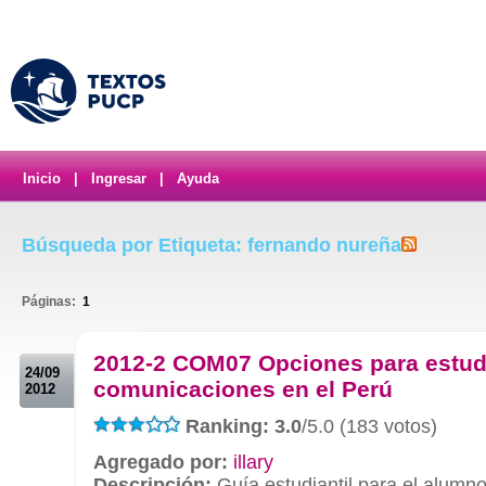
Inicio
|
Ingresar
|
Ayuda
Búsqueda por Etiqueta: fernando nureña
Páginas:
1
.
2012-2 COM07 Opciones para estud
24/09
comunicaciones en el Perú
2012
Ranking: 3.0
/5.0 (183 votos)
Agregado por:
illary
Descripción:
Guía estudiantil para el alumn