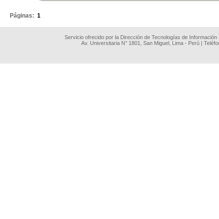
Páginas:
1
Servicio ofrecido por la Dirección de Tecnologías de Información
Av. Universitaria N° 1801, San Miguel, Lima - Perú | Teléf