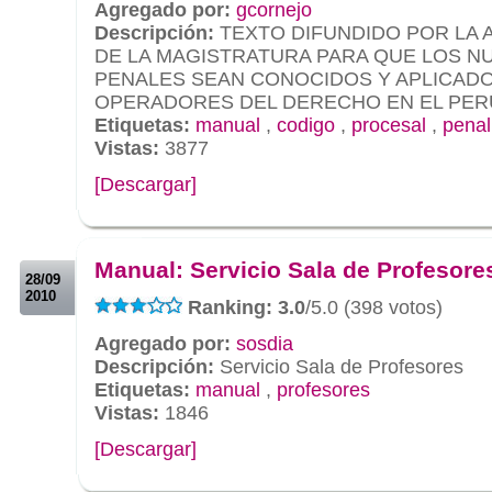
Agregado por:
gcornejo
Descripción:
TEXTO DIFUNDIDO POR LA 
DE LA MAGISTRATURA PARA QUE LOS 
PENALES SEAN CONOCIDOS Y APLICAD
OPERADORES DEL DERECHO EN EL PER
Etiquetas:
manual
,
codigo
,
procesal
,
penal
Vistas:
3877
[Descargar]
.
.
Manual: Servicio Sala de Profesore
28/09
2010
Ranking: 3.0
/5.0 (398 votos)
Agregado por:
sosdia
Descripción:
Servicio Sala de Profesores
Etiquetas:
manual
,
profesores
Vistas:
1846
[Descargar]
.