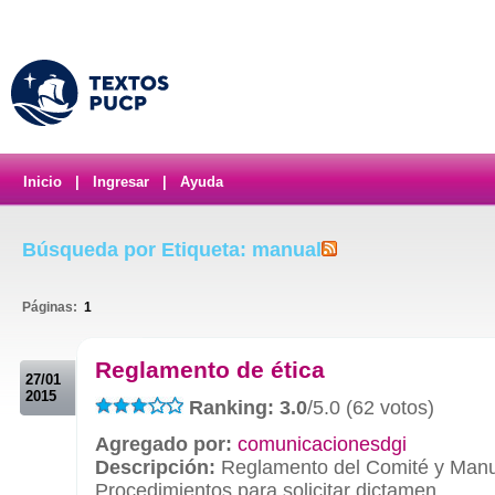
Inicio
|
Ingresar
|
Ayuda
Búsqueda por Etiqueta: manual
Páginas:
1
.
Reglamento de ética
27/01
2015
Ranking: 3.0
/5.0 (62 votos)
Agregado por:
comunicacionesdgi
Descripción:
Reglamento del Comité y Manu
Procedimientos para solicitar dictamen