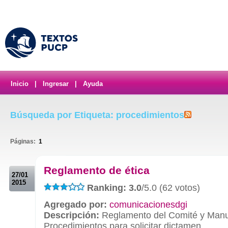
Inicio
|
Ingresar
|
Ayuda
Búsqueda por Etiqueta: procedimientos
Páginas:
1
.
Reglamento de ética
27/01
2015
Ranking: 3.0
/5.0 (62 votos)
Agregado por:
comunicacionesdgi
Descripción:
Reglamento del Comité y Manu
Procedimientos para solicitar dictamen