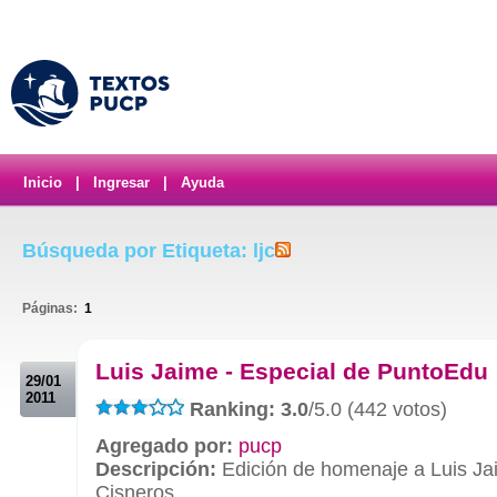
Inicio
|
Ingresar
|
Ayuda
Búsqueda por Etiqueta: ljc
Páginas:
1
.
Luis Jaime - Especial de PuntoEdu
29/01
2011
Ranking: 3.0
/5.0 (442 votos)
Agregado por:
pucp
Descripción:
Edición de homenaje a Luis Ja
Cisneros.