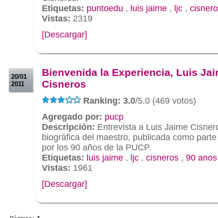
Etiquetas:
puntoedu
,
luis jaime
,
ljc
,
cisner
Vistas:
2319
[Descargar]
.
.
Bienvenida la Experiencia, Luis Ja
20/01
Cisneros
2011
Ranking: 3.0
/5.0 (469 votos)
Agregado por:
pucp
Descripción:
Entrevista a Luis Jaime Cisner
biográfica del maestro, publicada como parte
por los 90 años de la PUCP.
Etiquetas:
luis jaime
,
ljc
,
cisneros
,
90 anos
Vistas:
1961
[Descargar]
.