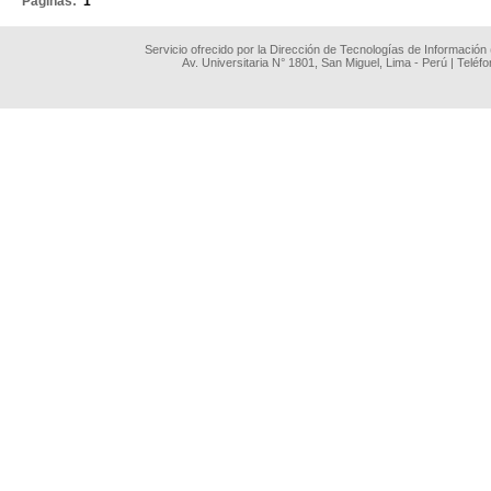
Páginas:
1
Servicio ofrecido por la Dirección de Tecnologías de Información
Av. Universitaria N° 1801, San Miguel, Lima - Perú | Teléf