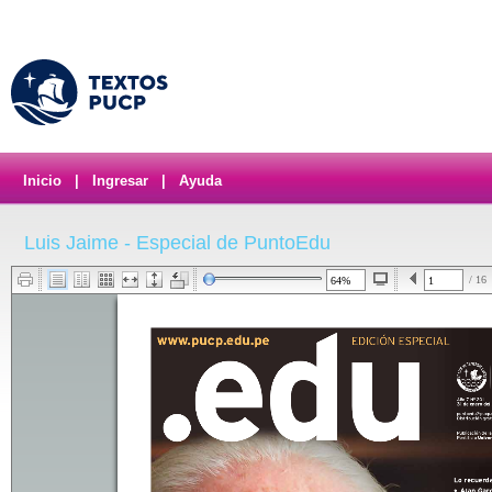
Inicio
|
Ingresar
|
Ayuda
Luis Jaime - Especial de PuntoEdu
/ 16