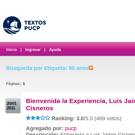
Inicio
|
Ingresar
|
Ayuda
Búsqueda por Etiqueta: 90 anos
Páginas:
1
.
Bienvenida la Experiencia, Luis Ja
20/01
Cisneros
2011
Ranking: 3.0
/5.0 (469 votos)
Agregado por:
pucp
Descripción:
Entrevista a Luis Jaime Cisner