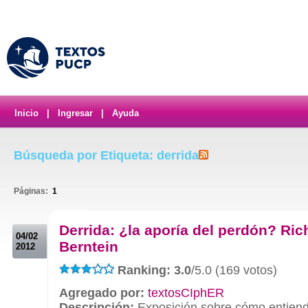
Inicio
|
Ingresar
|
Ayuda
Búsqueda por Etiqueta: derrida
Páginas:
1
.
Derrida: ¿la aporía del perdón? Ric
04/02
Berntein
2012
Ranking: 3.0
/5.0 (169 votos)
Agregado por:
textosCIphER
Descripción:
Exposición sobre cómo entiende