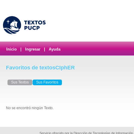
Inicio
|
Ingresar
|
Ayuda
Favoritos de textosCIphER
Sus Textos
Sus Favoritos
No se encontró ningún Texto.
Servicio ofrecido por la Dirección de Tecnologías de Información