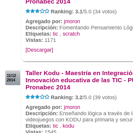
Pronabec 2014
Ranking: 3.1
/5.0 (34 votos)
Agregado por:
jmoron
Descripción:
Fomentando Pensamiento Lógic
Etiquetas:
tic
,
scratch
Vistas:
1171
[Descargar]
.
.
Taller Kodu - Maestría en Integració
11/12
Innovación educativa de las TIC - 
2014
Pronabec 2014
Ranking: 3.2
/5.0 (39 votos)
Agregado por:
jmoron
Descripción:
Enseñando lógica a través de l
videojuegos con KODU para primaria y secun
Etiquetas:
tic
,
kodu
Vistas:
1545