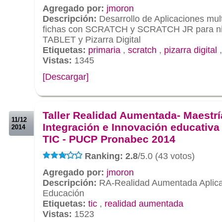
Agregado por:
jmoron
Descripción:
Desarrollo de Aplicaciones mul
fichas con SCRATCH y SCRATCH JR para niñ
TABLET y Pizarra Digital
Etiquetas:
primaria
,
scratch
,
pizarra digital
Vistas:
1345
[Descargar]
.
.
Taller Realidad Aumentada- Maestrí
11/12
Integración e Innovación educativa 
2014
TIC - PUCP Pronabec 2014
Ranking: 2.8
/5.0 (43 votos)
Agregado por:
jmoron
Descripción:
RA-Realidad Aumentada Aplica
Educación
Etiquetas:
tic
,
realidad aumentada
Vistas:
1523