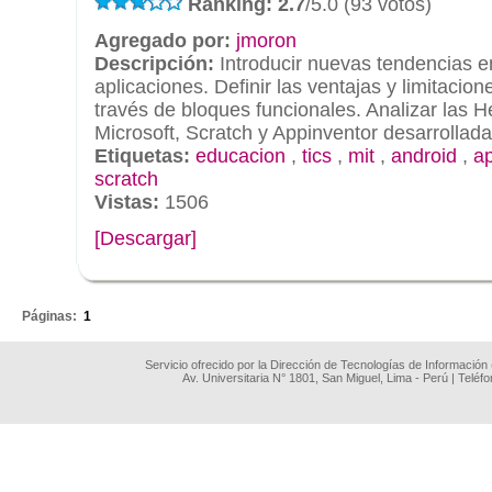
Ranking: 2.7
/5.0 (93 votos)
Agregado por:
jmoron
Descripción:
Introducir nuevas tendencias e
aplicaciones. Definir las ventajas y limitacio
través de bloques funcionales. Analizar las 
Microsoft, Scratch y Appinventor desarrollada
Etiquetas:
educacion
,
tics
,
mit
,
android
,
a
scratch
Vistas:
1506
[Descargar]
.
Páginas:
1
Servicio ofrecido por la Dirección de Tecnologías de Información
Av. Universitaria N° 1801, San Miguel, Lima - Perú | Teléf