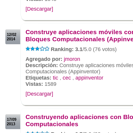
[Descargar]
.
.
Construye aplicaciones móviles co
12/02
Bloques Computacionales (Appinve
2014
Ranking: 3.1
/5.0 (76 votos)
Agregado por:
jmoron
Descripción:
Construye aplicaciones móvile
Computacionales (Appinventor)
Etiquetas:
tic
,
cec
,
appinventor
Vistas:
1589
[Descargar]
.
.
Construyendo aplicaciones con Bl
17/09
Computacionales
2013