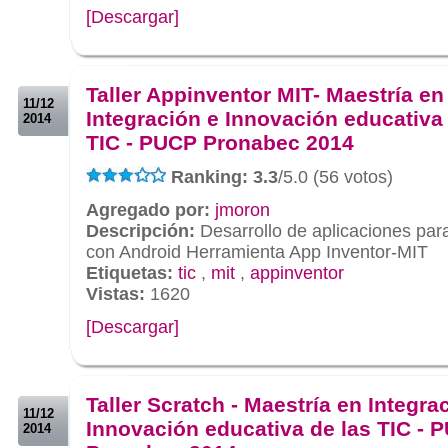
[Descargar]
.
.
Taller Appinventor MIT- Maestría en
11/12
Integración e Innovación educativa 
2014
TIC - PUCP Pronabec 2014
Ranking: 3.3
/5.0 (56 votos)
Agregado por:
jmoron
Descripción:
Desarrollo de aplicaciones para
con Android Herramienta App Inventor-MIT
Etiquetas:
tic
,
mit
,
appinventor
Vistas:
1620
[Descargar]
.
.
Taller Scratch - Maestría en Integra
11/12
Innovación educativa de las TIC - 
2014