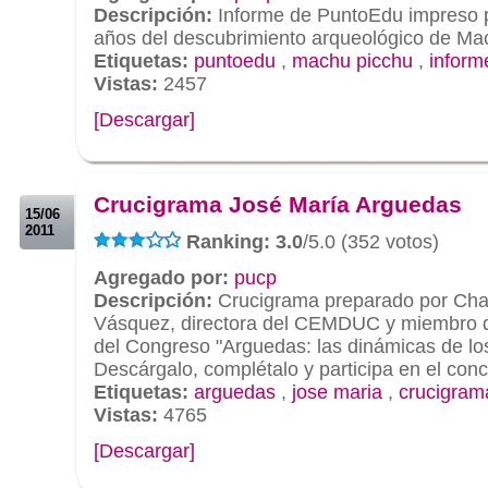
Descripción:
Informe de PuntoEdu impreso p
años del descubrimiento arqueológico de Ma
Etiquetas:
puntoedu
,
machu picchu
,
inform
Vistas:
2457
[Descargar]
.
.
Crucigrama José María Arguedas
15/06
2011
Ranking: 3.0
/5.0 (352 votos)
Agregado por:
pucp
Descripción:
Crucigrama preparado por Cha
Vásquez, directora del CEMDUC y miembro d
del Congreso "Arguedas: las dinámicas de los
Descárgalo, complétalo y participa en el conc
Etiquetas:
arguedas
,
jose maria
,
crucigram
Vistas:
4765
[Descargar]
.