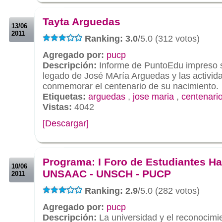
.
Tayta Arguedas
13/06
2011
Ranking: 3.0
/5.0 (312 votos)
Agregado por:
pucp
Descripción:
Informe de PuntoEdu impreso s
legado de José MAría Arguedas y las activid
conmemorar el centenario de su nacimiento.
Etiquetas:
arguedas
,
jose maria
,
centenari
Vistas:
4042
[Descargar]
.
.
Programa: I Foro de Estudiantes H
10/06
UNSAAC - UNSCH - PUCP
2011
Ranking: 2.9
/5.0 (282 votos)
Agregado por:
pucp
Descripción:
La universidad y el reconocimie