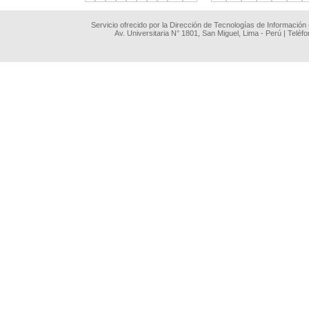
Servicio ofrecido por la Dirección de Tecnologías de Información
Av. Universitaria N° 1801, San Miguel, Lima - Perú | Teléf