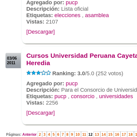
Agregado por:
pucp
Descripción:
Lista oficial
Etiquetas:
elecciones
,
asamblea
Vistas:
2107
[Descargar]
.
.
Cursos Universidad Peruana Cayet
03/06
Heredia
2011
Ranking: 3.0
/5.0 (252 votos)
Agregado por:
pucp
Descripción:
Para el Consorcio de Universi
Etiquetas:
pucp
,
consorcio
,
universidades
Vistas:
2256
[Descargar]
.
Páginas:
Anterior
2
3
4
5
6
7
8
9
10
11
12
13
14
15
16
17
18