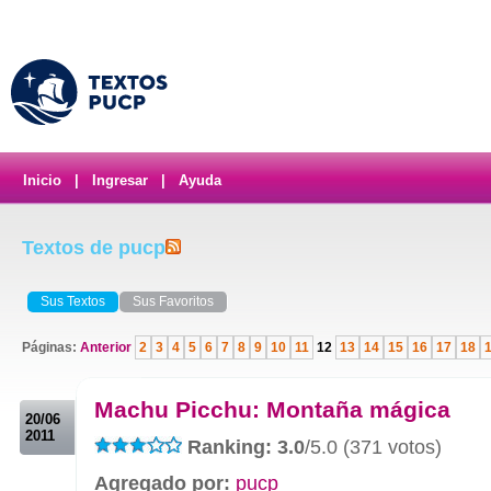
Inicio
|
Ingresar
|
Ayuda
Textos de pucp
Sus Textos
Sus Favoritos
Páginas:
Anterior
2
3
4
5
6
7
8
9
10
11
12
13
14
15
16
17
18
.
Machu Picchu: Montaña mágica
20/06
2011
Ranking: 3.0
/5.0 (371 votos)
Agregado por:
pucp