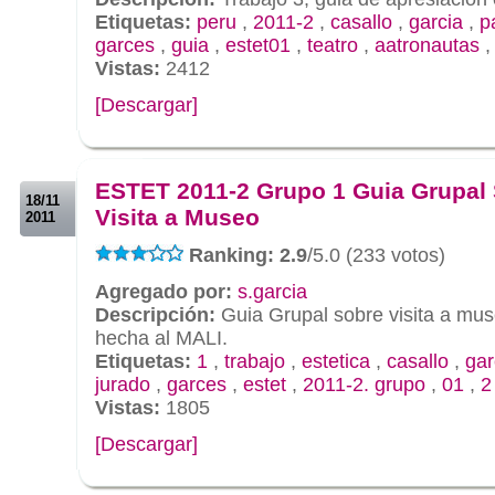
Etiquetas:
peru
,
2011-2
,
casallo
,
garcia
,
p
garces
,
guia
,
estet01
,
teatro
,
aatronautas
Vistas:
2412
[Descargar]
.
.
ESTET 2011-2 Grupo 1 Guia Grupal
18/11
Visita a Museo
2011
Ranking: 2.9
/5.0 (233 votos)
Agregado por:
s.garcia
Descripción:
Guia Grupal sobre visita a muse
hecha al MALI.
Etiquetas:
1
,
trabajo
,
estetica
,
casallo
,
gar
jurado
,
garces
,
estet
,
2011-2. grupo
,
01
,
2
Vistas:
1805
[Descargar]
.