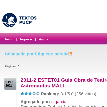
Inicio
|
Ingresar
|
Ayuda
Búsqueda por Etiqueta: peralta
Páginas:
1
.
2011-2 ESTET01 Guia Obra de Teatr
03/12
Astronautas MALI
2011
Ranking: 3.1
/5.0 (256 votos)
Agregado por:
s.garcia
Descripción:
Trabajo 3, guia de apresiacion 