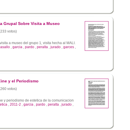
a Grupal Sobre Visita a Museo
 (233 votos)
isita a museo del grupo 1, visita hecha al MALI.
casallo
,
garcia
,
pardo
,
peralta
,
jurado
,
garces
,
ine y el Periodismo
 (260 votos)
ne y periodismo de estetica de la comunicacion
etica
,
2011-2
,
garcia
,
pardo
,
peralta
,
jurado
,