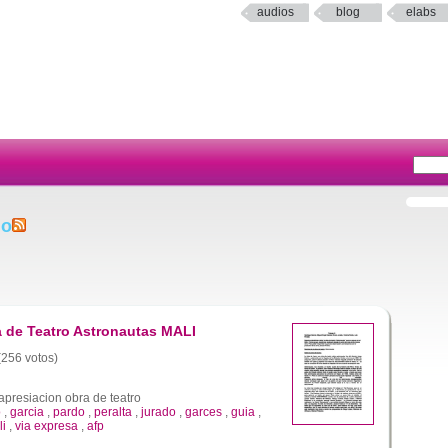
audios
blog
elabs
do
 de Teatro Astronautas MALI
 (256 votos)
apresiacion obra de teatro
o
,
garcia
,
pardo
,
peralta
,
jurado
,
garces
,
guia
,
li
,
via expresa
,
afp