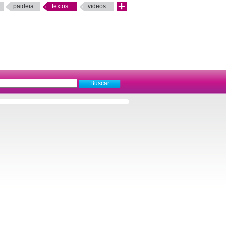
paideia
textos
videos