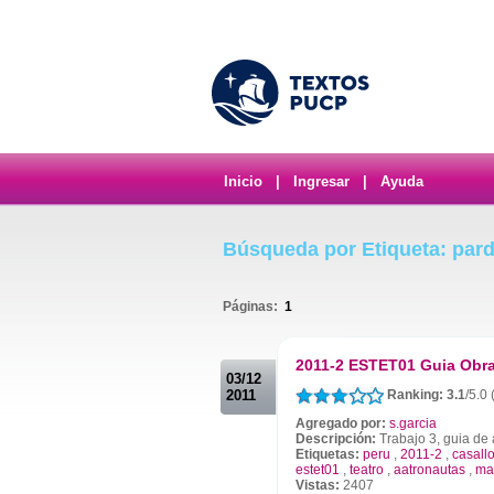
Inicio
|
Ingresar
|
Ayuda
Búsqueda por Etiqueta: par
Páginas:
1
.
2011-2 ESTET01 Guia Obra
03/12
2011
Ranking: 3.1
/5.0
Agregado por:
s.garcia
Descripción:
Trabajo 3, guia de 
Etiquetas:
peru
,
2011-2
,
casall
estet01
,
teatro
,
aatronautas
,
ma
Vistas:
2407