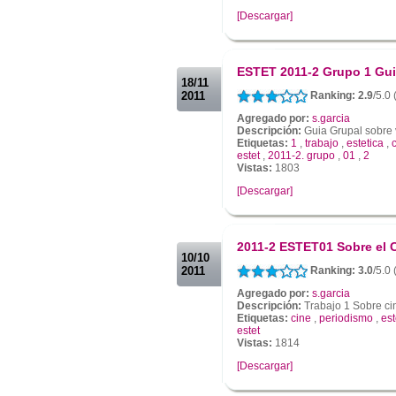
[Descargar]
.
.
ESTET 2011-2 Grupo 1 Gui
18/11
2011
Ranking: 2.9
/5.0
Agregado por:
s.garcia
Descripción:
Guia Grupal sobre v
Etiquetas:
1
,
trabajo
,
estetica
,
estet
,
2011-2. grupo
,
01
,
2
Vistas:
1803
[Descargar]
.
.
2011-2 ESTET01 Sobre el C
10/10
2011
Ranking: 3.0
/5.0
Agregado por:
s.garcia
Descripción:
Trabajo 1 Sobre ci
Etiquetas:
cine
,
periodismo
,
est
estet
Vistas:
1814
[Descargar]
.