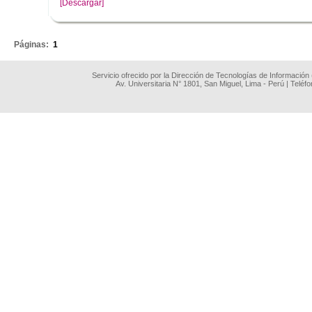
[Descargar]
.
Páginas:
1
Servicio ofrecido por la Dirección de Tecnologías de Información
Av. Universitaria N° 1801, San Miguel, Lima - Perú | Teléf