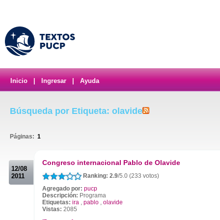
Inicio
|
Ingresar
|
Ayuda
Búsqueda por Etiqueta: olavide
Páginas:
1
.
Congreso internacional Pablo de Olavide
12/08
2011
Ranking: 2.9
/5.0 (233 votos)
Agregado por:
pucp
Descripción:
Programa
Etiquetas:
ira
,
pablo
,
olavide
Vistas:
2085