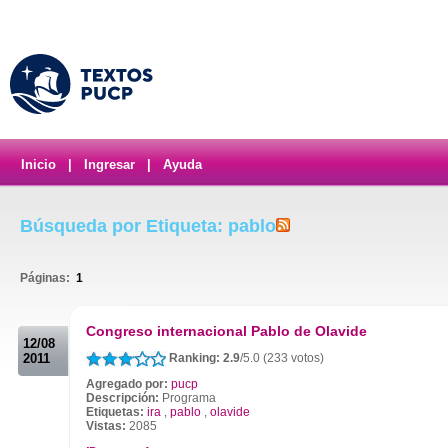
Inicio
|
Ingresar
|
Ayuda
Búsqueda por Etiqueta: pablo
Páginas:
1
.
Congreso internacional Pablo de Olavide
12/08
2011
Ranking: 2.9
/5.0 (233 votos)
Agregado por:
pucp
Descripción:
Programa
Etiquetas:
ira
,
pablo
,
olavide
Vistas:
2085