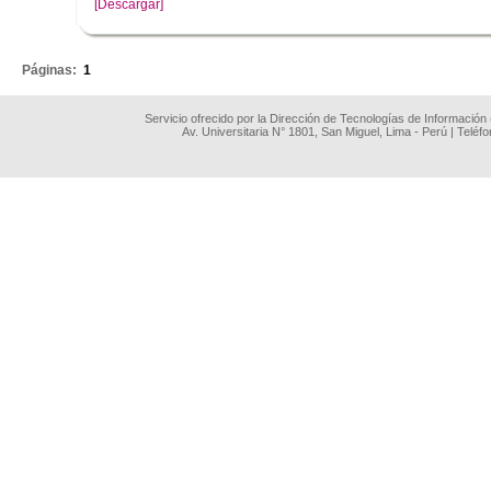
[Descargar]
.
Páginas:
1
Servicio ofrecido por la Dirección de Tecnologías de Información
Av. Universitaria N° 1801, San Miguel, Lima - Perú | Teléf