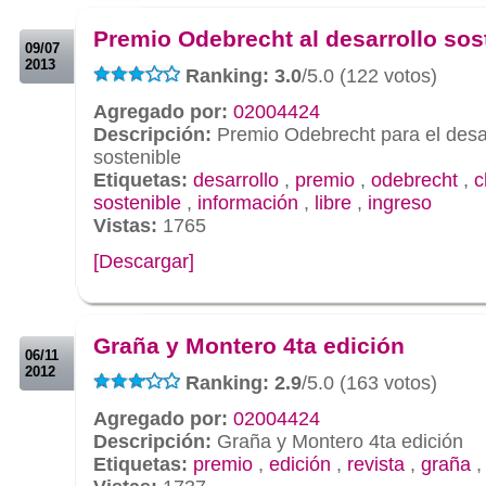
.
Premio Odebrecht al desarrollo sos
09/07
2013
Ranking: 3.0
/5.0 (122 votos)
Agregado por:
02004424
Descripción:
Premio Odebrecht para el desar
sostenible
Etiquetas:
desarrollo
,
premio
,
odebrecht
,
c
sostenible
,
información
,
libre
,
ingreso
Vistas:
1765
[Descargar]
.
.
Graña y Montero 4ta edición
06/11
2012
Ranking: 2.9
/5.0 (163 votos)
Agregado por:
02004424
Descripción:
Graña y Montero 4ta edición
Etiquetas:
premio
,
edición
,
revista
,
graña