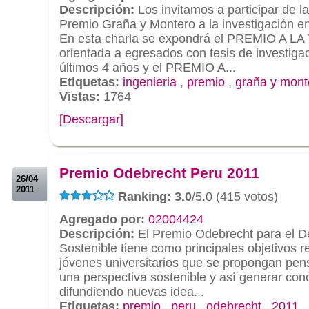
Descripción:
Los invitamos a participar de l
Premio Graña y Montero a la investigación e
En esta charla se expondrá el PREMIO A 
orientada a egresados con tesis de investiga
últimos 4 años y el PREMIO A...
Etiquetas:
ingenieria
,
premio
,
graña y mont
Vistas:
1764
[Descargar]
.
.
Premio Odebrecht Peru 2011
26/04
2011
Ranking: 3.0
/5.0 (415 votos)
Agregado por:
02004424
Descripción:
El Premio Odebrecht para el De
Sostenible tiene como principales objetivos r
jóvenes universitarios que se propongan pen
una perspectiva sostenible y así generar con
difundiendo nuevas idea...
Etiquetas:
premio
,
peru
,
odebrecht
,
2011