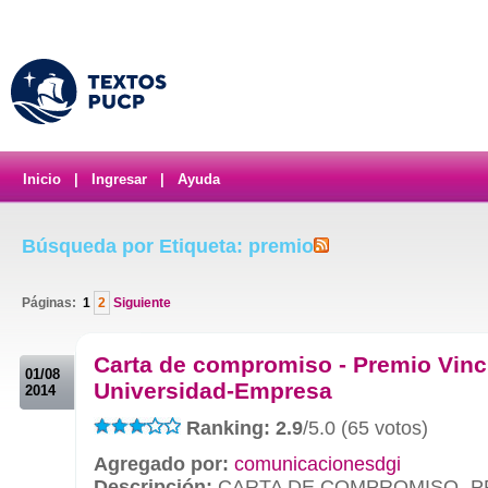
Inicio
|
Ingresar
|
Ayuda
Búsqueda por Etiqueta: premio
Páginas:
1
2
Siguiente
.
Carta de compromiso - Premio Vinc
01/08
Universidad-Empresa
2014
Ranking: 2.9
/5.0 (65 votos)
Agregado por:
comunicacionesdgi
Descripción:
CARTA DE COMPROMISO- P