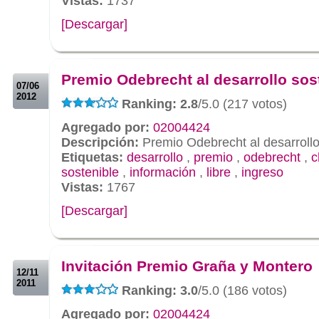
Vistas:
1737
[Descargar]
.
.
Premio Odebrecht al desarrollo sos
07/06
2012
Ranking: 2.8
/5.0 (217 votos)
Agregado por:
02004424
Descripción:
Premio Odebrecht al desarrollo
Etiquetas:
desarrollo
,
premio
,
odebrecht
,
c
sostenible
,
información
,
libre
,
ingreso
Vistas:
1767
[Descargar]
.
.
Invitación Premio Graña y Montero
12/11
2011
Ranking: 3.0
/5.0 (186 votos)
Agregado por:
02004424