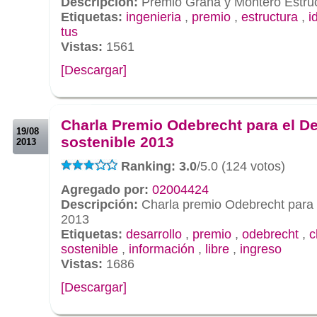
Descripción:
Premio Graña y Montero Estruc
Etiquetas:
ingenieria
,
premio
,
estructura
,
i
tus
Vistas:
1561
[Descargar]
.
.
Charla Premio Odebrecht para el De
19/08
sostenible 2013
2013
Ranking: 3.0
/5.0 (124 votos)
Agregado por:
02004424
Descripción:
Charla premio Odebrecht para e
2013
Etiquetas:
desarrollo
,
premio
,
odebrecht
,
c
sostenible
,
información
,
libre
,
ingreso
Vistas:
1686
[Descargar]
.